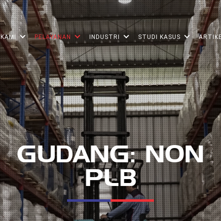
 KAMI
PELAYANAN
INDUSTRI
STUDI KASUS
ARTIK
GUDANG: NON
PLB