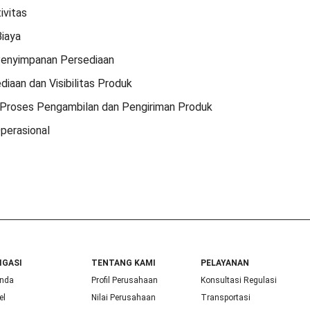
ivitas
Biaya
Penyimpanan Persediaan
iaan dan Visibilitas Produk
 Proses Pengambilan dan Pengiriman Produk
Operasional
IGASI
TENTANG KAMI
PELAYANAN
nda
Profil Perusahaan
Konsultasi Regulasi
el
Nilai Perusahaan
Transportasi